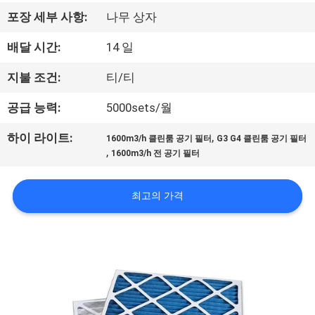
리
포장 세부 사항:
나무 상자
에
배달 시간:
14 일
관
지불 조건:
티/티
한
공급 능력:
5000sets/월
것
,
하이 라이트:
1600m3/h 클린룸 공기 필터
G3 G4 클린룸 공기 필터
,
1600m3/h 전 공기 필터
공
최고의 가격
장
투
어