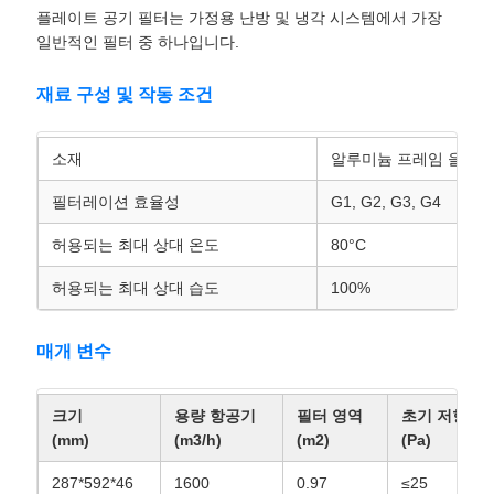
트
플레이트 공기 필터는 가정용 난방 및 냉각 시스템에서 가장
일반적인 필터 중 하나입니다.
맵
재료 구성 및 작동 조건
개
소재
알루미늄 프레임 을 가진
인
필터레이션 효율성
G1, G2, G3, G4
정
허용되는 최대 상대 온도
80°C
보
허용되는 최대 상대 습도
100%
보
호
매개 변수
정
크기
용량 항공기
필터 영역
초기 저항
책
(mm)
(m3/h)
(m2)
(Pa)
287*592*46
1600
0.97
≤25