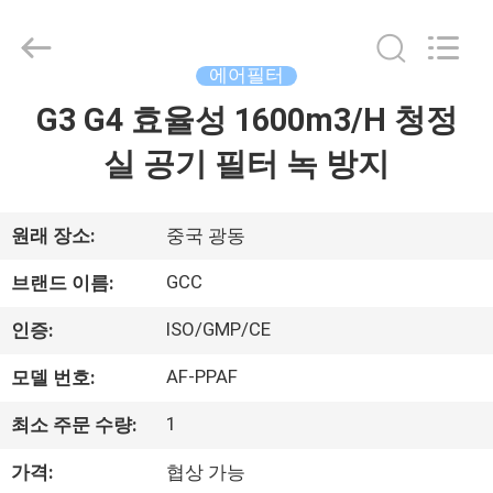
2021
-
2026
Guangzhou
Cleanroom
에어필터
Construction
Co.,
G3 G4 효율성 1600m3/H 청정
홈
Ltd..
All
Rights
실 공기 필터 녹 방지
Reserved.
제
품
원래 장소:
중국 광동
GCC
브랜드 이름:
비
ISO/GMP/CE
인증:
디
AF-PPAF
모델 번호:
오
1
최소 주문 수량:
가격:
협상 가능
우