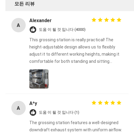
모든 리뷰
Alexander
A
도움 이 될 것 입니다 (4000)
This grossing station is really practical! The
height-adjustable design allows us to flexibly
adjust it to different working heights, making it
comfortable for both standing and sitting
operations, greatly reducing operator fatigue.
The tabletop is sturdy and durable, and the
material is easy to clean, making it perfect for
frequent use in our laboratory. The overall
design is well-thought-out, easy to operate, and
A*y
simple to install. Highly recommended for
A
laboratories or production environments that
도움 이 될 것 입니다 (1)
require an efficient and safe working platform!
The grossing station features a well-designed
downdraft exhaust system with uniform airflow.