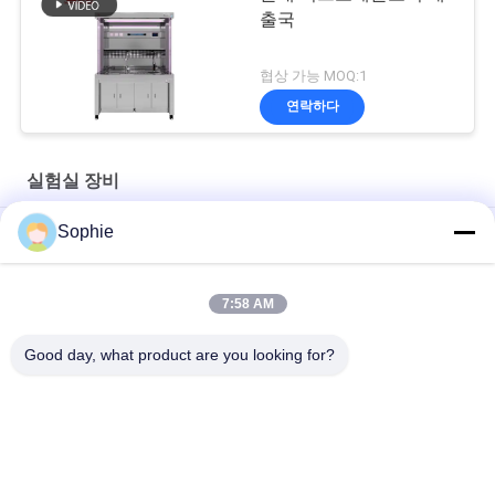
출국
협상 가능 MOQ:1
연락하다
실험실 장비
Sophie
자동 청소 냄새 없는 304 스테인레스 스틸 마이너스 압력 해부 테
이블
7:58 AM
효율적인 자동 제어 산업용 신발 세척기
Good day, what product are you looking for?
강력한 220V 원자 흡수 후드, 실험 장비 및 분석용
모든