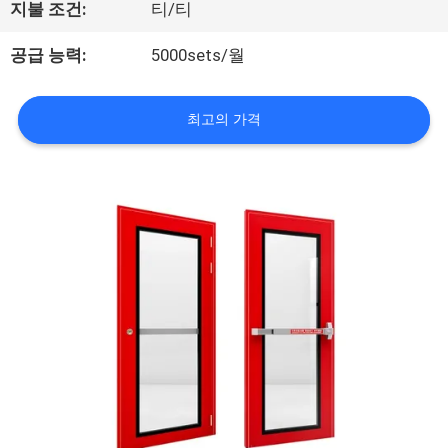
지불 조건:
티/티
우
공급 능력:
5000sets/월
리
에
최고의 가격
관
한
것
공
장
투