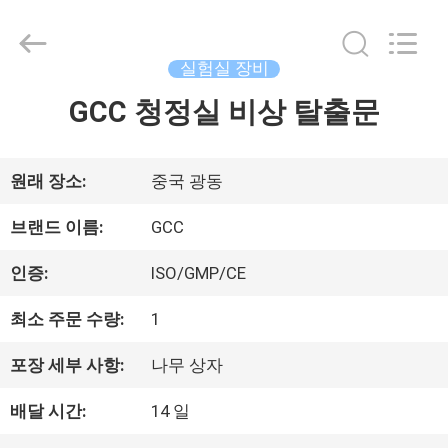
©
2021
-
2026
실험실 장비
Guangzhou
Cleanroom
GCC 청정실 비상 탈출문
홈
Construction
Co.,
Ltd..
All
Rights
제
원래 장소:
중국 광동
Reserved.
품
브랜드 이름:
GCC
인증:
ISO/GMP/CE
비
최소 주문 수량:
1
디
포장 세부 사항:
나무 상자
오
배달 시간:
14 일