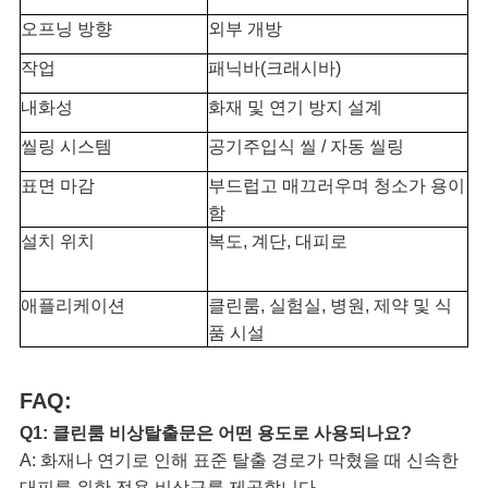
정
오프닝 방향
외부 개방
책
작업
패닉바(크래시바)
내화성
화재 및 연기 방지 설계
씰링 시스템
공기주입식 씰 / 자동 씰링
표면 마감
부드럽고 매끄러우며 청소가 용이
함
설치 위치
복도, 계단, 대피로
애플리케이션
클린룸, 실험실, 병원, 제약 및 식
품 시설
FAQ:
Q1: 클린룸 비상탈출문은 어떤 용도로 사용되나요?
A: 화재나 연기로 인해 표준 탈출 경로가 막혔을 때 신속한
대피를 위한 전용 비상구를 제공합니다.