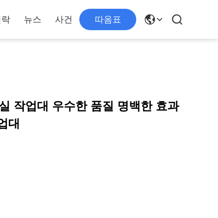
연락
뉴스
사건
따옴표
험실 작업대 우수한 품질 명백한 효과
작업대