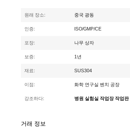
원래 장소:
중국 광동
인증:
ISO/GMP/CE
포장:
나무 상자
보증:
1년
재료:
SUS304
이점:
화학 연구실 벤치 공장
강조하다:
병원 실험실 작업장 작업판
거래 정보