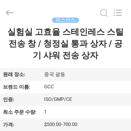
2021
-
2026
Guangzhou
Cleanroom
패스박스
Construction
Co.,
실험실 고효율 스테인레스 스틸
홈
Ltd..
All
Rights
전송 창 / 청정실 통과 상자 / 공
Reserved.
제
기 샤워 전송 상자
품
원래 장소:
중국 광동
비
GCC
브랜드 이름:
디
ISO/GMP/CE
인증:
오
1
최소 주문 수량:
$500.00-700.00
가격:
우