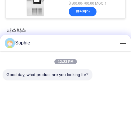
송 상자
$500.00-700.00 MOQ:1
연락하다
패스박스
Sophie
스테인리스 스틸 1000V 50Hz 기계적 청정실 패스 박스
기계식 인터록 클래스 100 클린룸 패스 박스
12:23 PM
전자적 인 잠금 1100V 50HZ 청정실 창문 통과
Good day, what product are you looking for?
모든
조립식 클린룸
에어 샤워
패스박스
팬 필터 유닛