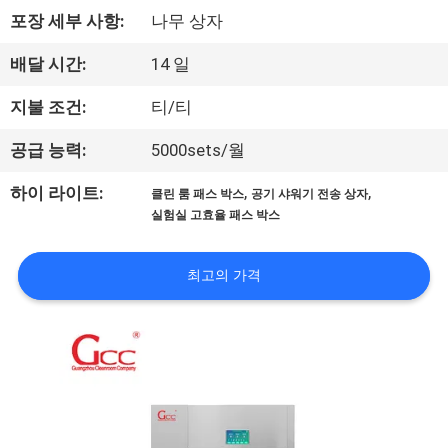
포장 세부 사항:
나무 상자
리
에
배달 시간:
14 일
관
지불 조건:
티/티
한
공급 능력:
5000sets/월
것
,
,
하이 라이트:
클린 룸 패스 박스
공기 샤워기 전송 상자
실험실 고효율 패스 박스
공
최고의 가격
장
투
어