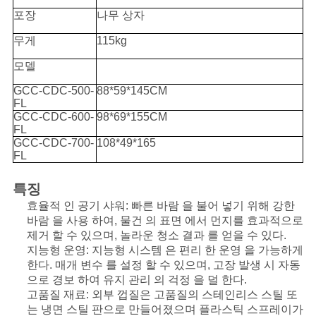
트
포장
나무 상자
맵
무게
115kg
모델
개
GCC-CDC-500-
88*59*145CM
FL
인
GCC-CDC-600-
98*69*155CM
FL
정
GCC-CDC-700-
108*49*165
FL
보
특징
보
효율적 인 공기 샤워: 빠른 바람 을 불어 넣기 위해 강한
바람 을 사용 하여, 물건 의 표면 에서 먼지를 효과적으로
호
제거 할 수 있으며, 놀라운 청소 결과 를 얻을 수 있다.
지능형 운영: 지능형 시스템 은 편리 한 운영 을 가능하게
정
한다. 매개 변수 를 설정 할 수 있으며, 고장 발생 시 자동
책
으로 경보 하여 유지 관리 의 걱정 을 덜 한다.
고품질 재료: 외부 껍질은 고품질의 스테인리스 스틸 또
는 냉면 스틸 판으로 만들어졌으며 플라스틱 스프레이가