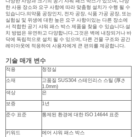
다양한 사양과 크기의 공기 샤워 패스 박스가 있으며, 다양
스
한 사용 장소와 요구 사항에 따라 맞춤형 설치가 수행 될 수
있습니다.의약품 공장인지, 전자 공장, 식품 가공 공장, 또는
실험실 및 위생에 대한 높은 요구 사항이있는 다른 장소에
사
서 적합한 공기 샤워 패스 박스 제품을 찾을 수 있습니다.설
치 방법은 유연하고 다양합니다.그것은 벽에 내장되거나 바
건
닥에 독립적으로 설치 될 수 있으며, 다른 건물 구조와 공간
레이아웃에 적응하여 사용자에게 큰 편의를 제공합니다.
견
기술 매개 변수
적
적용
청정실
소재
고품질 SUS304 스테인리스 스틸 (厚さ
요
1.0mm)
색상
은
청
보증
1년
사
준수 표준
통제된 환경에 대한 ISO 14644 표준
이
키워드
에어 샤워 패스 박스