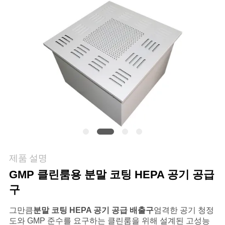
품
질
관
리
저
희
와
연
제품 설명
락
GMP 클린룸용 분말 코팅 HEPA 공기 공급
구
뉴
그만큼
분말 코팅 HEPA 공기 공급 배출구
엄격한 공기 청정
도와 GMP 준수를 요구하는 클린룸을 위해 설계된 고성능