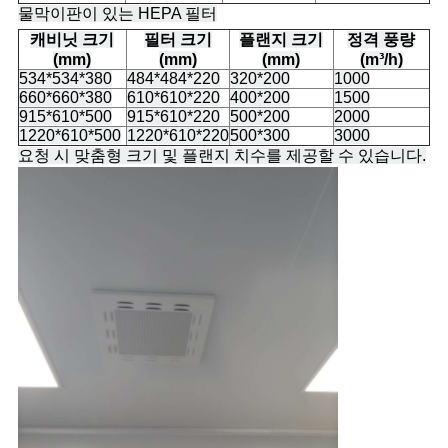
물막이판이 있는 HEPA 필터
캐비닛 크기
필터 크기
플랜지 크기
정격 풍량
(mm)
(mm)
(mm)
(m³/h)
534*534*380
484*484*220
320*200
1000
660*660*380
610*610*220
400*200
1500
915*610*500
915*610*220
500*200
2000
1220*610*500
1220*610*220
500*300
3000
요청 시 맞춤형 크기 및 플랜지 치수를 제공할 수 있습니다.