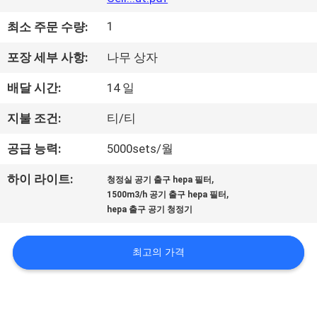
리
1
최소 주문 수량:
에
포장 세부 사항:
나무 상자
관
배달 시간:
14 일
한
지불 조건:
티/티
것
공급 능력:
5000sets/월
,
공
하이 라이트:
청정실 공기 출구 hepa 필터
,
1500m3/h 공기 출구 hepa 필터
장
hepa 출구 공기 청정기
투
최고의 가격
어