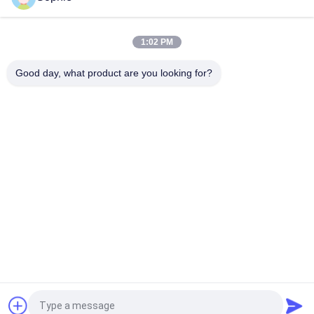
컬러 플레이트 500m3/H 공기 필터 청정실용 헤파 박스
1:02 PM
CE FCC 1500m3/H 클린룸 액세서리 HVAC 배출구 에어 필터 헤파
박스
Good day, what product are you looking for?
모든
조립식 클린룸
에어 샤워
패스박스
팬 필터 유닛
다운 플로우 부스
에어필터
공기 청정기 헤파 박
신선한 공기 캐비닛
스
견적 요청