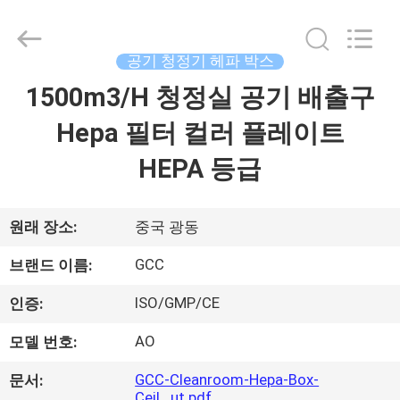
2021
-
2026
Guangzhou
Cleanroom
공기 청정기 헤파 박스
Construction
Co.,
1500m3/H 청정실 공기 배출구
홈
Ltd..
All
Rights
Hepa 필터 컬러 플레이트
Reserved.
제
HEPA 등급
품
원래 장소:
중국 광동
비
GCC
브랜드 이름:
디
ISO/GMP/CE
인증:
오
AO
모델 번호:
GCC-Cleanroom-Hepa-Box-
문서:
우
Ceil...ut.pdf