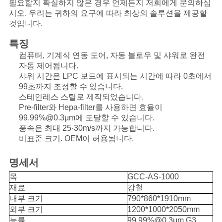
스
필요할지 확실하지 않은 경우 언제든지 저희에게 문의하십
시오. 우리는 귀하의 요구에 따라 최상의 솔루션을 제공할
것입니다.
사
특징
컴퓨터, 기계식 연동 도어, 자동 블로우 및 샤워로 완전
건
자동 제어됩니다.
샤워 시간은 LPC 보드에 표시되는 시간에 따라 0초에서
99초까지 조정할 수 있습니다.
견
스테인레스 스틸로 제작되었습니다.
Pre-filter와 Hepa-filter를 사용하면 효율이
적
99.99%@0.3μm에 도달할 수 있습니다.
풍속은 최대 25·30m/s까지 가능합니다.
요
비표준 크기. OEM이 허용됩니다.
청
명세서
목
GCC-AS-1000
사
재료
강철
내부 크기
790*860*1910mm
이
외부 크기
1200*1000*2050mm
능률
99.99%@0.3μm,G3