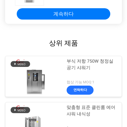
계속하다
상위 제품
부식 저항 750W 청정실
공기 샤워기
협상 가능 MOQ:1
연락하다
맞춤형 표준 클린룸 에어
샤워 내식성