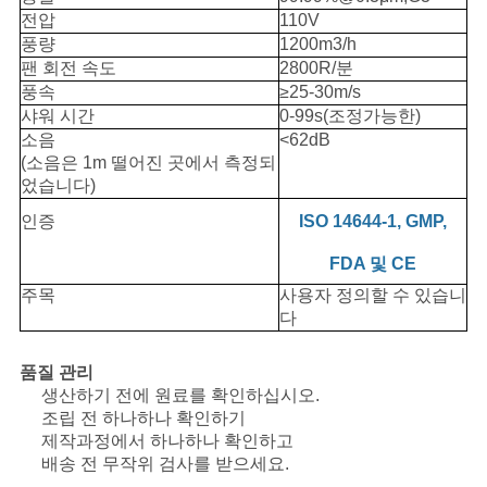
트
전압
110V
풍량
1200m3/h
맵
팬 회전 속도
2800R/분
풍속
≥25-30m/s
샤워 시간
0-99s(조정가능한)
개
소음
<62dB
(소음은 1m 떨어진 곳에서 측정되
인
었습니다)
정
인증
ISO 14644-1, GMP,
보
FDA 및 CE
주목
사용자 정의할 수 있습니
보
다
호
품질 관리
정
생산하기 전에 원료를 확인하십시오.
조립 전 하나하나 확인하기
책
제작과정에서 하나하나 확인하고
배송 전 무작위 검사를 받으세요.