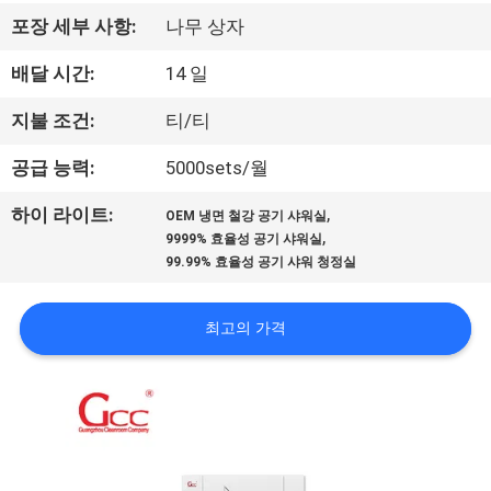
리
포장 세부 사항:
나무 상자
에
배달 시간:
14 일
관
지불 조건:
티/티
한
공급 능력:
5000sets/월
것
,
하이 라이트:
OEM 냉면 철강 공기 샤워실
,
9999% 효율성 공기 샤워실
99.99% 효율성 공기 샤워 청정실
공
장
최고의 가격
투
어