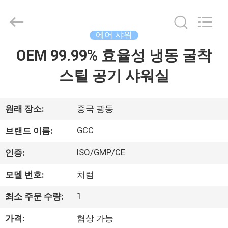
2021
-
2026
Guangzhou
Cleanroom
에어 샤워
Construction
Co.,
OEM 99.99% 효율성 냉동 굴착
홈
Ltd..
All
Rights
스틸 공기 샤워실
Reserved.
제
품
원래 장소:
중국 광동
GCC
브랜드 이름:
비
ISO/GMP/CE
인증:
디
모델 번호:
처럼
오
1
최소 주문 수량:
가격:
협상 가능
우