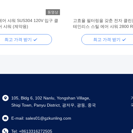
동영상
어 샤워 SUS304 120V 입구 클
고효율 필터링을 갖춘 전자 클린
 샤워 (제약용)
테인리스 스틸 에어 샤워 2800 R/
380 V
최고 가격 받기
최고 가격 받기
105, Bldg 6, 102 Nanlu, Yongshan Village,
Shiqi Town, Panyu District, 광저우, 광둥, 중국
E-mail:
sales01@gzkunling.com
Tel:
+8613316272505