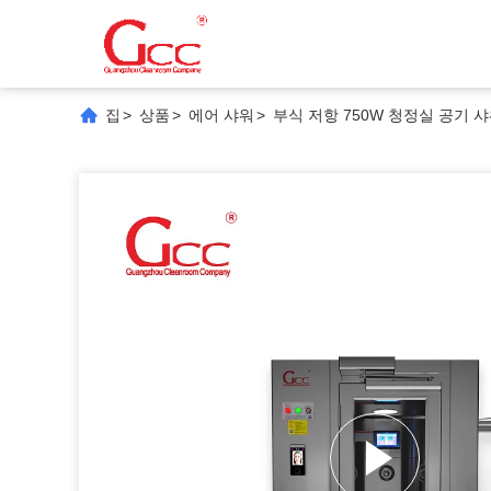
집
>
상품
>
에어 샤워
>
부식 저항 750W 청정실 공기 