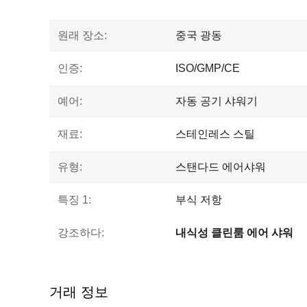
원래 장소:
중국 광동
인증:
ISO/GMP/CE
예어:
자동 공기 샤워기
재료:
스테인레스 스틸
유형:
스탠다드 에어샤워
특징 1:
부식 저항
강조하다:
내식성 클린룸 에어 샤워
거래 정보