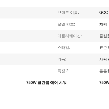
브랜드 이름:
GCC
모델 번호:
처럼
애플리케이션:
클린
스타일:
표준
기능:
사람 
특징 2:
튼튼
750W 클린룸 에어 샤워
750