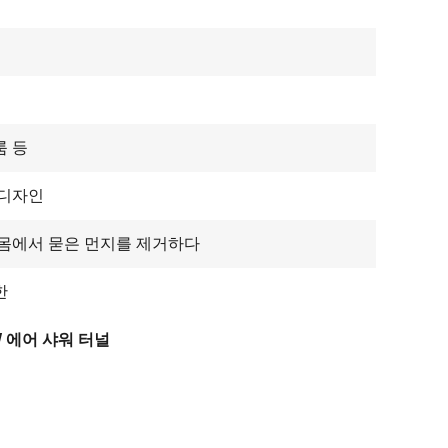
룸 등
 디자인
몸에서 묻은 먼지를 제거하다
한
W 에어 샤워 터널