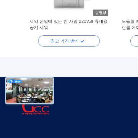
동영상
동영상
 필터 에
제약 산업에 있는 한 사람 220Volt 휴대용
모듈형 에
공기 샤워
린룸 에어
최고 가격 받기