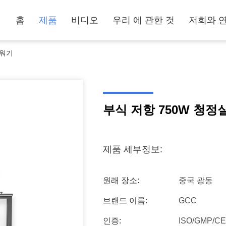
홈
제품
비디오
우리 에 관한 것
저희와 
샤워기
부식 저항 750W 청정
제품 세부정보:
원래 장소:
중국 광동
브랜드 이름:
GCC
인증:
ISO/GMP/CE