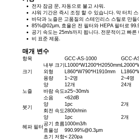
전자 잠금 문, 자동으로 불고 샤워.
샤워 기간은 즉시 조정 할 수 있습니다. 막 터치
바닥과 노즐은 고품질의 스테인리스 스틸로 만들
85%@02μm, 효율은 전 필터와 HEPA 필터로 99
공기 속도는 25m/s까지 됩니다. 전문적이고 빠른
비 표준 제품.
매개 변수
항목
GCC-AS-1000
GCC-AS
내부 크기
L1000*W1200*H2050mm
L2000*
크기
외형
L860*W790*H1910mm
L1860*
용량
1~2명
2~4명
양
12개
24개
노즐
바람 속도
≥25~30m/s
소음
<62dB
양
1pc
2개
붓기
회전 속도
2800r/min
양
1pc
2개
공기 흐름
1000m3/h
헤파 필터
효율성
990.99%@0.3μm
초기 저항
< 220pa