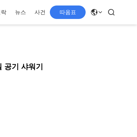
연락
뉴스
사건
따옴표
실 공기 샤워기