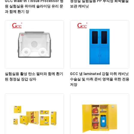
품
GCC Walk-in Tissue Processor 병
청정실 실험실용 PP 부식성 화학물질
원 실험실용 위아래 슬라이딩 유리 문
보관 캐비닛
질
과 함께 환기 장
관
리
저
희
실험실용 활성 탄소 필터와 함께 환기
GCC 냉 laminated 강철 마취 캐비닛
와
된 청정실 장갑 상자
수술실 및 마취 준비 영역을 위한 전용
저장
연
락
뉴