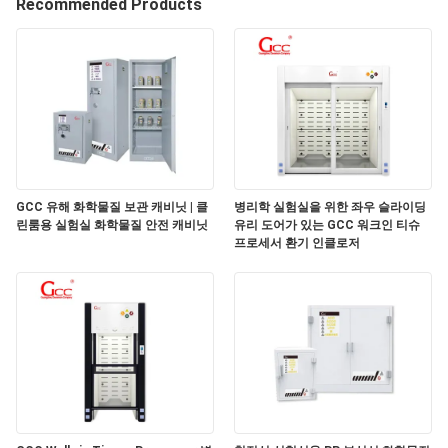
Recommended Products
리
에
관
한
것
GCC 유해 화학물질 보관 캐비닛 | 클
병리학 실험실을 위한 좌우 슬라이딩
린룸용 실험실 화학물질 안전 캐비닛
유리 도어가 있는 GCC 워크인 티슈
프로세서 환기 인클로저
공
장
투
어