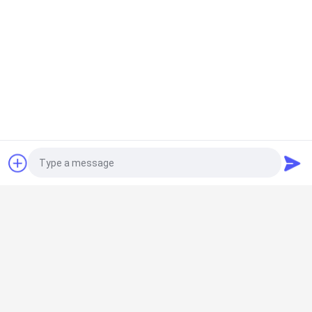
트
맵
개
인
정
보
견적 요청
모든
보
조립식 클린룸
에어 샤워
호
Photo
정
패스박스
팬 필터 유닛
Video Call
책
Audio Call
다운 플로우 부스
에어필터