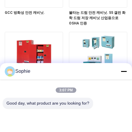
스
GCC 방화성 안전 캐비닛.
불타는 드럼 안전 캐비닛. 55 갤런 화
학 드럼 저장 캐비닛 산업용으로
사
OSHA 인증
건
견
적
Sophie
요
GCC 연료 안전 캐비닛 ∙ 페인트, 에어
부식성 안전 보관 캐비닛 | 실험실 및
청
로솔, 연료용 소재의 안전한 저장 솔루
클린룸을 위한 산 및 화학물질 저장
3:07 PM
션
Good day, what product are you looking for?
사
이