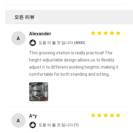
모든 리뷰
Alexander
A
도움 이 될 것 입니다 (4000)
This grossing station is really practical! The
height-adjustable design allows us to flexibly
adjust it to different working heights, making it
comfortable for both standing and sitting
operations, greatly reducing operator fatigue.
The tabletop is sturdy and durable, and the
material is easy to clean, making it perfect for
frequent use in our laboratory. The overall
design is well-thought-out, easy to operate, and
A*y
simple to install. Highly recommended for
A
laboratories or production environments that
도움 이 될 것 입니다 (1)
require an efficient and safe working platform!