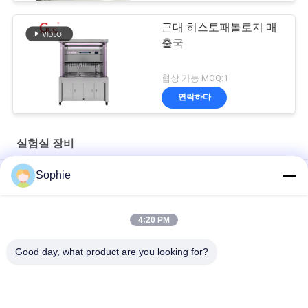
근대 히스토패톨로지 매
출국
협상 가능 MOQ:1
연락하다
실험실 장비
Sophie
자동 청소 냄새 없는 304 스테인레스 스틸 마이너스 압력 해부 테
이블
4:20 PM
효율적인 자동 제어 산업용 신발 세척기
Good day, what product are you looking for?
강력한 220V 원자 흡수 후드, 실험 장비 및 분석용
모든