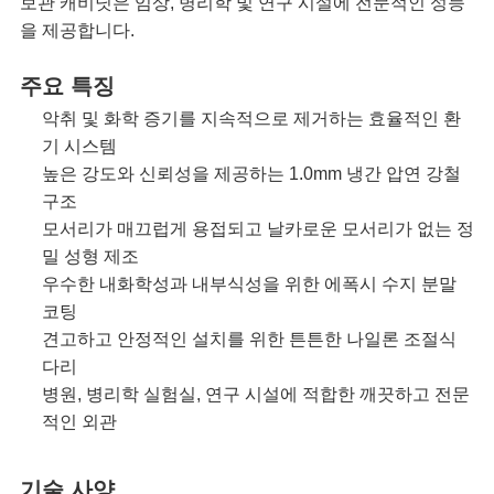
보관 캐비닛은 임상, 병리학 및 연구 시설에 전문적인 성능
락
을 제공합니다.
주요 특징
뉴
악취 및 화학 증기를 지속적으로 제거하는 효율적인 환
기 시스템
스
높은 강도와 ​​신뢰성을 제공하는 1.0mm 냉간 압연 강철
구조
모서리가 매끄럽게 용접되고 날카로운 모서리가 없는 정
사
밀 성형 제조
우수한 내화학성과 내부식성을 위한 에폭시 수지 분말
건
코팅
견고하고 안정적인 설치를 위한 튼튼한 나일론 조절식
견
다리
병원, 병리학 실험실, 연구 시설에 적합한 깨끗하고 전문
적
적인 외관
요
기술 사양