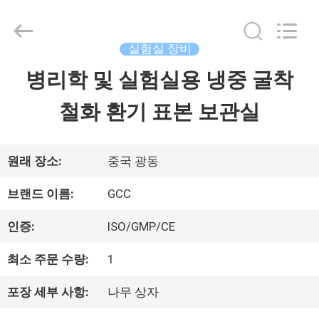
©
2021
-
2026
실험실 장비
Guangzhou
Cleanroom
병리학 및 실험실용 냉중 굴착
홈
Construction
Co.,
Ltd..
철화 환기 표본 보관실
All
Rights
제
Reserved.
품
원래 장소:
중국 광동
브랜드 이름:
GCC
비
인증:
ISO/GMP/CE
디
최소 주문 수량:
1
오
포장 세부 사항:
나무 상자