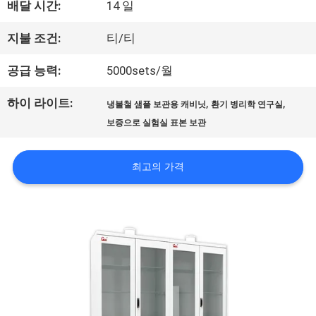
배달 시간:
14 일
우
지불 조건:
티/티
리
공급 능력:
5000sets/월
에
하이 라이트:
,
,
관
냉불철 샘플 보관용 캐비닛
환기 병리학 연구실
보증으로 실험실 표본 보관
한
최고의 가격
것
공
장
투