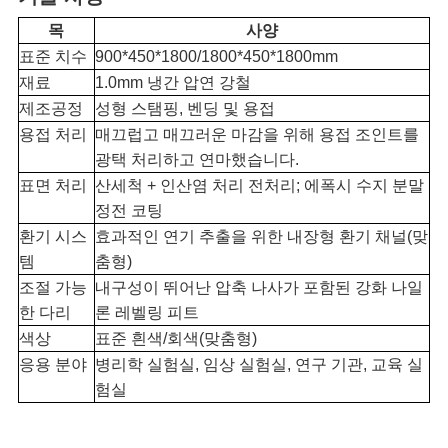
청
목
사양
표준 치수
900*450*1800/1800*450*1800mm
재료
1.0mm 냉간 압연 강철
SITEMAP
제조공정
성형 스탬핑, 벤딩 및 용접
용접 처리
매끄럽고 매끄러운 마감을 위해 용접 조인트를
광택 처리하고 연마했습니다.
개
표면 처리
산세척 + 인산염 처리 전처리; 에폭시 수지 분말
정전 코팅
인
환기 시스
효과적인 연기 추출을 위한 내장형 환기 채널(맞
정
템
춤형)
조절 가능
내구성이 뛰어난 압축 나사가 포함된 강화 나일
보
한 다리
론 레벨링 피트
색상
표준 흰색/회색(맞춤형)
보
응용 분야
병리학 실험실, 임상 실험실, 연구 기관, 교육 실
험실
호